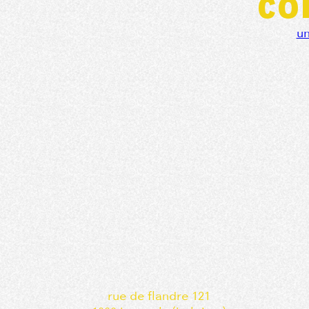
co
u
rue de flandre 121