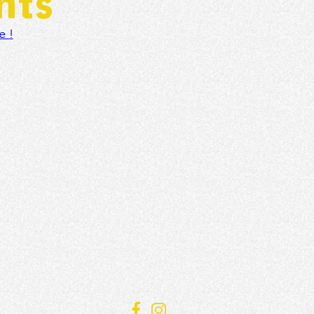
nts
e !